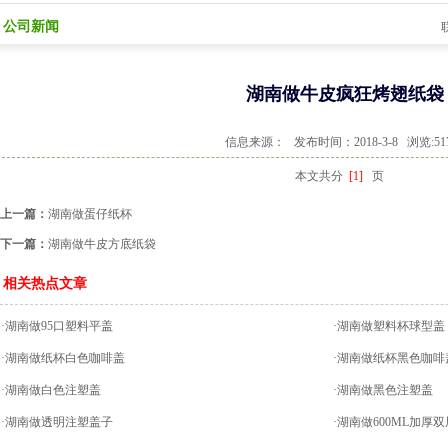
公司新闻
联
湖南做牛皮疯狂烤翅纸袋
信息来源：
发布时间：2018-3-8 浏览:51
本文共分
[1]
页
上一篇：
湖南做蛋仔纸杯
下一篇：
湖南做牛皮方底纸袋
相关热点文章
·湖南做95口塑料平盖
·湖南做塑料杯球型盖
·湖南做纸杯白色咖啡盖
·湖南做纸杯黑色咖啡
·湖南做白色注塑盖
·湖南做黑色注塑盖
·湖南做透明注塑盖子
·湖南做600ML加厚