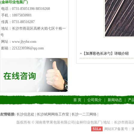
(金林印业包装厂)
电话：0731-85051396 88516268
手机：18975859901
传真：0731-88516287
地址：长沙市雨花区高桥火焰七区十栋一
号
网址：www.jlyybz.com
邮箱：2212239596@qq.com
+【加厚彩色长冰勺】详细介绍
首 页
|
公司简介
|
新闻动态
|
产
友情链接:
长沙信息处
|
长沙斌网网络工作室
|
长沙一二三网络
|
版权所有 © 湖南青苹果包装有限公司(金林印业包装厂) 地址：长沙市雨花区高桥火焰七区十栋一
51La
网站ICP备案号：湘IC